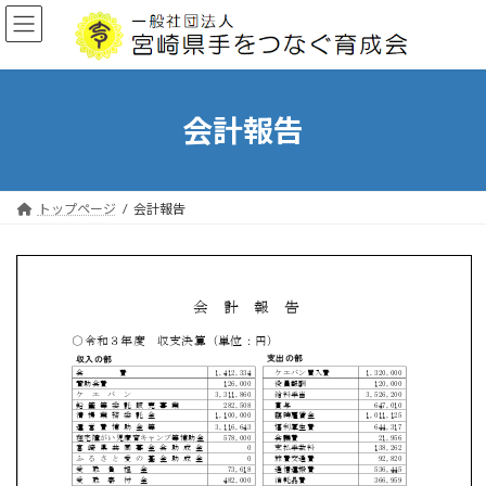
コ
ナ
ン
ビ
テ
ゲ
ン
ー
ツ
シ
へ
ョ
会計報告
ス
ン
キ
に
ッ
移
プ
動
トップページ
会計報告