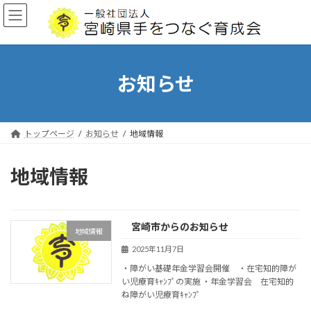
コ
ナ
ン
ビ
テ
ゲ
ン
ー
ツ
シ
へ
ョ
お知らせ
ス
ン
キ
に
ッ
移
プ
動
トップページ
お知らせ
地域情報
地域情報
宮崎市からのお知らせ
地域情報
2025年11月7日
・障がい基礎年金学習会開催 ・在宅知的障が
い児療育ｷｬﾝﾌﾟの実施 ・年金学習会 在宅知的
ね障がい児療育ｷｬﾝﾌﾟ